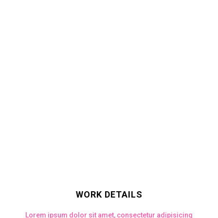
Lorem ipsum dolor sit amet, consectetur adipisicing elit, sed
do eiusmod tempor incididunt ut labore et dolore magna
aliqua. Ut enim ad minim veniam, quis nostrud exercitation
ullamco laboris nisi ut aliquip ex ea commodo consequat. Duis
aute irure dolor in reprehenderit in voluptate velit esse cillum.
WORK DETAILS
Lorem ipsum dolor sit amet, consectetur adipisicing