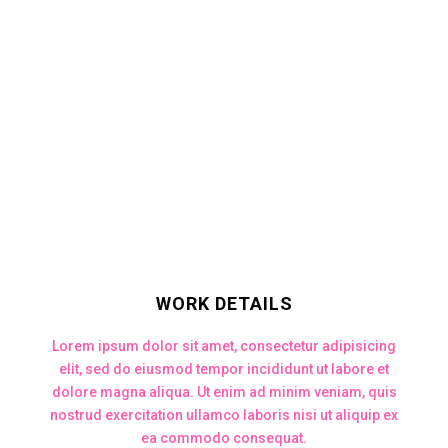
aute irure dolor in reprehenderit in voluptate velit esse cillum.
WORK DETAILS
Lorem ipsum dolor sit amet, consectetur adipisicing
elit, sed do eiusmod tempor incididunt ut labore et
dolore magna aliqua. Ut enim ad minim veniam, quis
nostrud exercitation ullamco laboris nisi ut aliquip ex
ea commodo consequat.