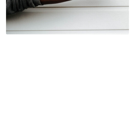
Project Details
Lorem ipsum dolor sit amet, consectetur adipisicing elit, sed
do eiusmod tempor incididunt ut labore et dolore magna
aliqua. Ut enim ad minim veniam, quis nostrud exercitation
ullamco laboris nisi ut aliquip ex ea commodo consequat. Duis