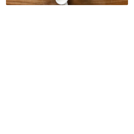
Project Details
Lorem ipsum dolor sit amet, consectetur adipisicing elit, sed
do eiusmod tempor incididunt ut labore et dolore magna
aliqua. Ut enim ad minim veniam, quis nostrud exercitation
ullamco laboris nisi ut aliquip ex ea commodo consequat. Duis
aute irure dolor in reprehenderit in voluptate velit esse cillum.